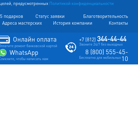
х целей, предусмотренных
Политикой конфиденциальности
5 подарков
Статус заявки
Благотворительность
Адреса мастерских
История компании
Контакты
344-44-44
Онлайн оплата
+7 (812)
Звоните 24/7 без выходных
Оплатите ремонт банковской картой
8 (800) 555-45-
WhatsApp
10
Бесплатно для мобильных
Кликните, чтобы написать нам