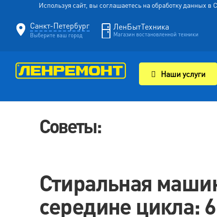
Используя сайт, вы соглашаетесь на обработку данных в
Санкт-Петербург
ЛенБытТехника
Магазин востановленной техники
Выберите ваш город
Наши услуги
Советы:
Стиральная машин
середине цикла: 6