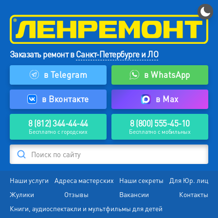
Заказать ремонт в
Санкт-Петербурге и ЛО
в Telegram
в WhatsApp
в Вконтакте
в Max
8 (812) 344-44-44
8 (800) 555-45-10
Бесплатно с городских
Бесплатно с мобильных
Поиск по сайту
Наши услуги
Адреса мастерских
Наши секреты
Для Юр. лиц
Жулики
Отзывы
Вакансии
Контакты
Книги, аудиоспектакли и мультфильмы для детей