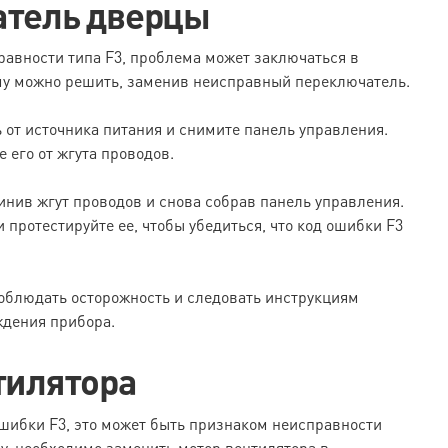
атель дверцы
авности типа F3, проблема может заключаться в
му можно решить, заменив неисправный переключатель.
 от источника питания и снимите панель управления.
 его от жгута проводов.
нив жгут проводов и снова собрав панель управления.
протестируйте ее, чтобы убедиться, что код ошибки F3
облюдать осторожность и следовать инструкциям
ждения прибора.
тилятора
шибки F3, это может быть признаком неисправности
му, необходимо заменить мотор вентилятора в