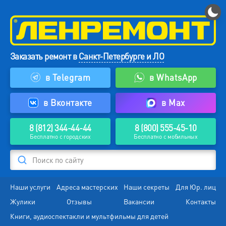
Заказать ремонт в
Санкт-Петербурге и ЛО
в Telegram
в WhatsApp
в Вконтакте
в Max
8 (812) 344-44-44
8 (800) 555-45-10
Бесплатно с городских
Бесплатно с мобильных
Поиск по сайту
Наши услуги
Адреса мастерских
Наши секреты
Для Юр. лиц
Жулики
Отзывы
Вакансии
Контакты
Книги, аудиоспектакли и мультфильмы для детей