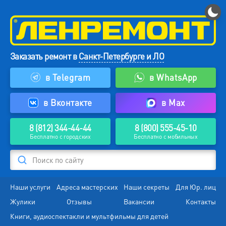
Заказать ремонт в
Санкт-Петербурге и ЛО
в Telegram
в WhatsApp
в Вконтакте
в Max
8 (812) 344-44-44
8 (800) 555-45-10
Бесплатно с городских
Бесплатно с мобильных
Поиск по сайту
Наши услуги
Адреса мастерских
Наши секреты
Для Юр. лиц
Жулики
Отзывы
Вакансии
Контакты
Книги, аудиоспектакли и мультфильмы для детей