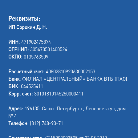
Реквизиты:
ИП Сорокин Д. Н.
ИНН
: 471902475874
ОГРНИП
: 305470501400524
ОКПО
: 0135763509
Расчетный счет
: 40802810920630002153
Банк
: ФИЛИАЛ «ЦЕНТРАЛЬНЫЙ» БАНКА ВТБ (ПАО)
БИК
: 044525411
Корр. счет
: 30101810145250000411
Адрес
: 196135, Санкт-Петербург г, Ленсовета ул, дом
№ 4
Телефон
: (812) 748-93-71
Свидетельство
: 47 №003093505 от 23.05.2012