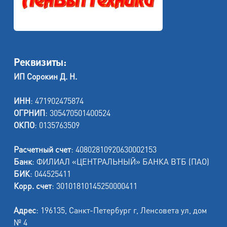
Реквизиты:
ИП Сорокин Д. Н.
ИНН
: 471902475874
ОГРНИП
: 305470501400524
ОКПО
: 0135763509
Расчетный счет
: 40802810920630002153
Банк
: ФИЛИАЛ «ЦЕНТРАЛЬНЫЙ» БАНКА ВТБ (ПАО)
БИК
: 044525411
Корр. счет
: 30101810145250000411
Адрес
: 196135, Санкт-Петербург г, Ленсовета ул, дом
№ 4