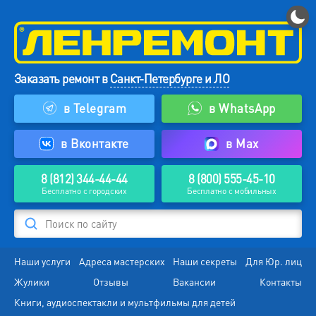
Заказать ремонт в
Санкт-Петербурге и ЛО
в Telegram
в WhatsApp
в Вконтакте
в Max
8 (812) 344-44-44
8 (800) 555-45-10
Бесплатно с городских
Бесплатно с мобильных
Поиск по сайту
Наши услуги
Адреса мастерских
Наши секреты
Для Юр. лиц
Жулики
Отзывы
Вакансии
Контакты
Книги, аудиоспектакли и мультфильмы для детей