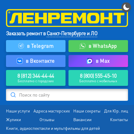
Заказать ремонт в
Санкт-Петербурге и ЛО
в Telegram
в WhatsApp
в Вконтакте
в Max
8 (812) 344-44-44
8 (800) 555-45-10
Бесплатно с городских
Бесплатно с мобильных
Поиск по сайту
Наши услуги
Адреса мастерских
Наши секреты
Для Юр. лиц
Жулики
Отзывы
Вакансии
Контакты
Книги, аудиоспектакли и мультфильмы для детей