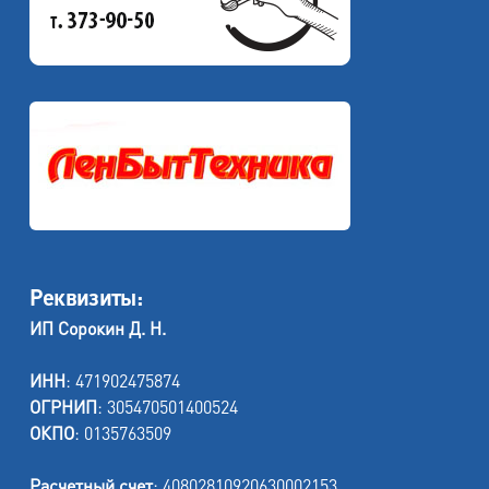
Реквизиты:
ИП Сорокин Д. Н.
ИНН
: 471902475874
ОГРНИП
: 305470501400524
ОКПО
: 0135763509
Расчетный счет
: 40802810920630002153