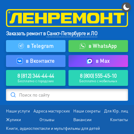
Заказать ремонт в
Санкт-Петербурге и ЛО
в Telegram
в WhatsApp
в Вконтакте
в Max
8 (812) 344-44-44
8 (800) 555-45-10
Бесплатно с городских
Бесплатно с мобильных
Поиск по сайту
Наши услуги
Адреса мастерских
Наши секреты
Для Юр. лиц
Жулики
Отзывы
Вакансии
Контакты
Книги, аудиоспектакли и мультфильмы для детей