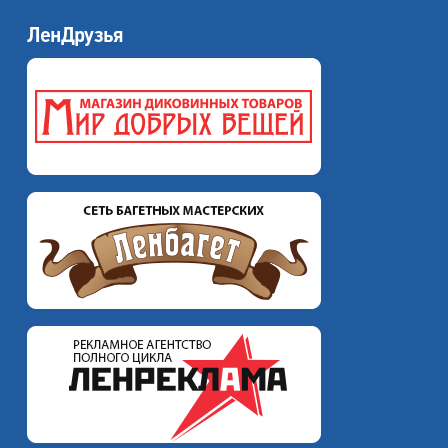
ЛенДрузья