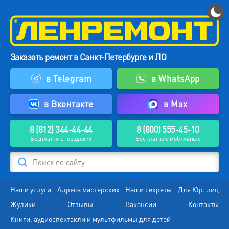
Заказать ремонт в
Санкт-Петербурге и ЛО
в Telegram
в WhatsApp
в Вконтакте
в Max
8 (812) 344-44-44
8 (800) 555-45-10
Бесплатно с городских
Бесплатно с мобильных
Поиск по сайту
Наши услуги
Адреса мастерских
Наши секреты
Для Юр. лиц
Жулики
Отзывы
Вакансии
Контакты
Книги, аудиоспектакли и мультфильмы для детей