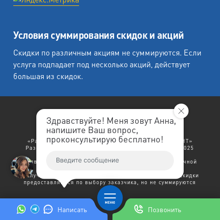
Условия суммирования скидок и акций
Скидки по различным акциям не суммируются. Если
услуга подпадает под несколько акций, действует
большая из скидок.
Здравствуйте! Меня зовут Анна,
напишите Ваш вопрос,
«Любеция - студия печати на холсте».
проконсультирую бесплатно!
«Рафаэль студия печати», «Ленремонт», «ЛЕНРЕМОНТ»
Разработка сайта: "
ЛенРеклама
". Copyright © 1998-2025
Ленремонт.
Политика конфиденциальности.
Заявленный выше текст не является договором публичной
оферты.
В случае возникновения права на несколько скидок - скидки
предоставляются по выбору заказчика, но не суммируются
Написать
Позвонить