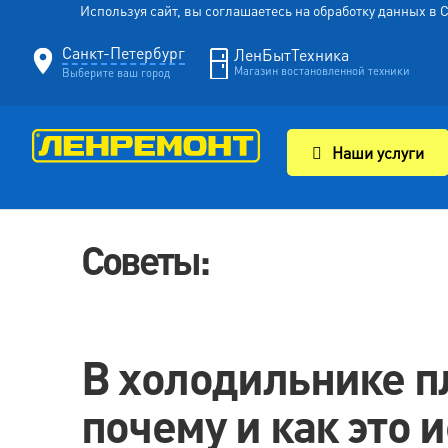
Используя сайт, вы соглашаетесь на обработку данных в
Санкт-Петербург
ЛенБытТехника
Магазин востановленной техники
Выберите ваш город
Наши услуги
Советы:
В холодильнике п
почему и как это 