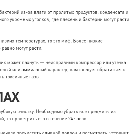
ктерий из-за влаги от пролитых продуктов, конденсата и
ого укромных уголков, где плесень и бактерии могут расти
низких температурах, то это миф. Более низкие
 равно могут расти.
ник может пахнуть — неисправный компрессор или утечка
релый или аммиачный характер, вам следует обратиться к
ть токсичные газы.
ПАХ
лубокую очистку. Необходимо убрать все предметы из
, то проветрить его в течение 24 часов.
начала прочистить сливной поддон и посмотреть, устранит