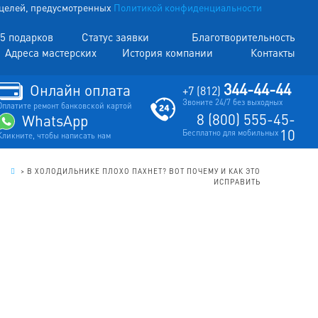
х целей, предусмотренных
Политикой конфиденциальности
5 подарков
Статус заявки
Благотворительность
Адреса мастерских
История компании
Контакты
344-44-44
Онлайн оплата
+7 (812)
Звоните 24/7 без выходных
Оплатите ремонт банковской картой
8 (800) 555-45-
WhatsApp
10
Бесплатно для мобильных
Кликните, чтобы написать нам
.
>
В ХОЛОДИЛЬНИКЕ ПЛОХО ПАХНЕТ? ВОТ ПОЧЕМУ И КАК ЭТО
ИСПРАВИТЬ