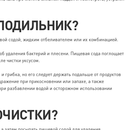
ОЛОДИЛЬНИК?
вой содой, жидким отбеливателем или их комбинацией.
об удаления бактерий и плесени. Пищевая сода поглощает
ле чистки уксусом.
и грибка, но его следует держать подальше от продуктов
дражение при прикосновении или запахе, а также
при разбавлении водой и осторожном использовании
ОЧИСТКИ?
 а затем посыпать пищевой содой для удаления