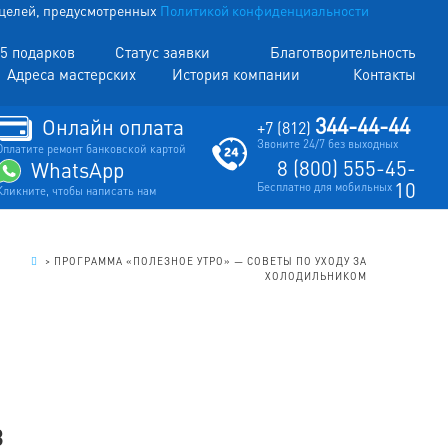
х целей, предусмотренных
Политикой конфиденциальности
5 подарков
Статус заявки
Благотворительность
Адреса мастерских
История компании
Контакты
344-44-44
Онлайн оплата
+7 (812)
Звоните 24/7 без выходных
Оплатите ремонт банковской картой
8 (800) 555-45-
WhatsApp
10
Бесплатно для мобильных
Кликните, чтобы написать нам
.
>
ПРОГРАММА «ПОЛЕЗНОЕ УТРО» — СОВЕТЫ ПО УХОДУ ЗА
ХОЛОДИЛЬНИКОМ
в