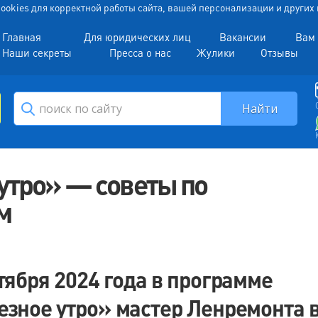
 Cookies для корректной работы сайта, вашей персонализации и други
Главная
Для юридических лиц
Вакансии
Вам 
Наши секреты
Пресса о нас
Жулики
Отзывы
утро» — советы по
м
тября 2024 года в программе
зное утро» мастер Ленремонта 