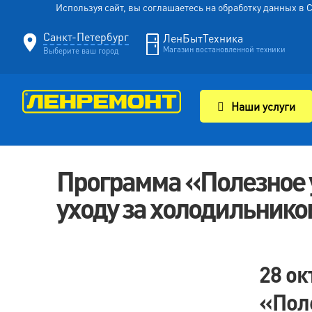
Используя сайт, вы соглашаетесь на обработку данных в
Санкт-Петербург
ЛенБытТехника
Магазин востановленной техники
Выберите ваш город
Наши услуги
Программа «Полезное 
уходу за холодильнико
28 ок
«Поле