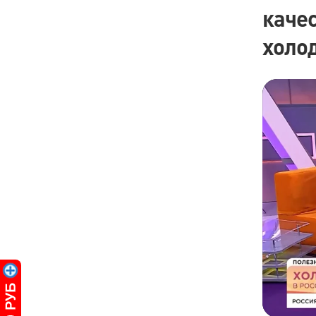
качес
холо