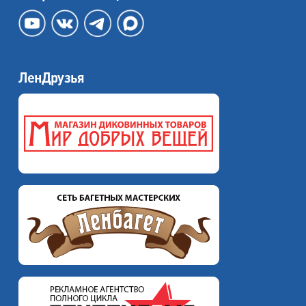
ЛенДрузья