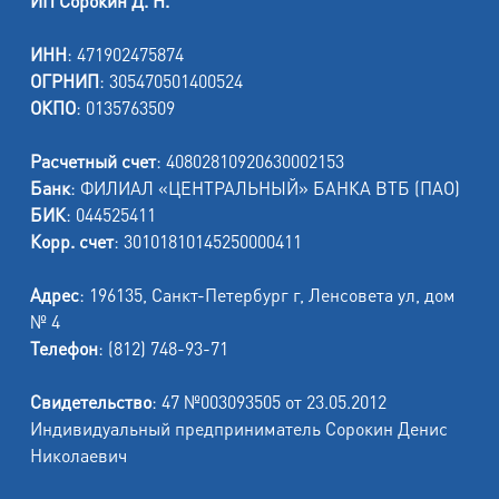
ИП Сорокин Д. Н.
ИНН
: 471902475874
ОГРНИП
: 305470501400524
ОКПО
: 0135763509
Расчетный счет
: 40802810920630002153
Банк
: ФИЛИАЛ «ЦЕНТРАЛЬНЫЙ» БАНКА ВТБ (ПАО)
БИК
: 044525411
Корр. счет
: 30101810145250000411
Адрес
: 196135, Санкт-Петербург г, Ленсовета ул, дом
№ 4
Телефон
: (812) 748-93-71
Свидетельство
: 47 №003093505 от 23.05.2012
Индивидуальный предприниматель Сорокин Денис
Николаевич