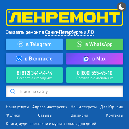
Заказать ремонт в
Санкт-Петербурге и ЛО
в Telegram
в WhatsApp
в Вконтакте
в Max
8 (812) 344-44-44
8 (800) 555-45-10
Бесплатно с городских
Бесплатно с мобильных
Поиск по сайту
Наши услуги
Адреса мастерских
Наши секреты
Для Юр. лиц
Жулики
Отзывы
Вакансии
Контакты
Книги, аудиоспектакли и мультфильмы для детей