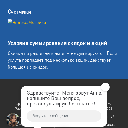
Счетчики
Условия суммирования скидок и акций
Скидки по различным акциям не суммируются. Если
услуга подпадает под несколько акций, действует
большая из скидок.
Здравствуйте! Меня зовут Анна,
напишите Ваш вопрос,
«Любеция - студия печати на холсте».
проконсультирую бесплатно!
«Рафаэль студия печати», «Ленремонт», «ЛЕНРЕМОНТ»
Разработка сайта: "
ЛенРеклама
". Copyright © 1998-2025
Ленремонт.
Политика конфиденциальности.
Заявленный выше текст не является договором публичной
оферты.
В случае возникновения права на несколько скидок - скидки