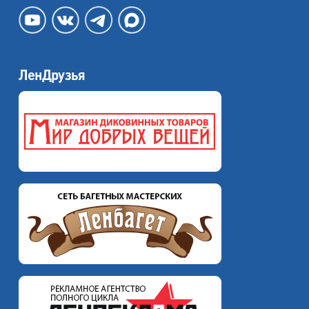
ЛенДрузья