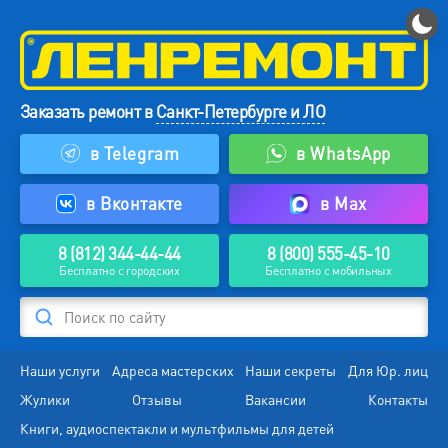
Заказать ремонт в
Санкт-Петербурге и ЛО
в Telegram
в WhatsApp
в Вконтакте
в Max
8 (812) 344-44-44
8 (800) 555-45-10
Бесплатно с городских
Бесплатно с мобильных
Поиск по сайту
Наши услуги
Адреса мастерских
Наши секреты
Для Юр. лиц
Жулики
Отзывы
Вакансии
Контакты
Книги, аудиоспектакли и мультфильмы для детей