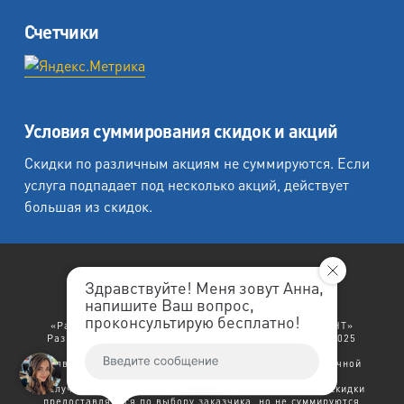
Счетчики
Условия суммирования скидок и акций
Скидки по различным акциям не суммируются. Если
услуга подпадает под несколько акций, действует
большая из скидок.
Здравствуйте! Меня зовут Анна,
напишите Ваш вопрос,
«Любеция - студия печати на холсте».
проконсультирую бесплатно!
«Рафаэль студия печати», «Ленремонт», «ЛЕНРЕМОНТ»
Разработка сайта: "
ЛенРеклама
". Copyright © 1998-2025
Ленремонт.
Политика конфиденциальности.
Заявленный выше текст не является договором публичной
оферты.
В случае возникновения права на несколько скидок - скидки
предоставляются по выбору заказчика, но не суммируются