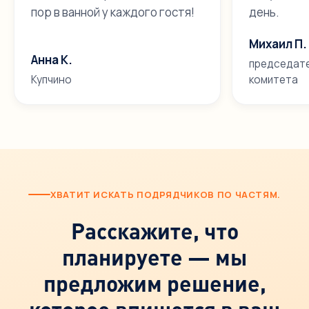
пор в ванной у каждого гостя!
день.
Михаил П.
Анна К.
председате
Купчино
комитета
ХВАТИТ ИСКАТЬ ПОДРЯДЧИКОВ ПО ЧАСТЯМ.
Расскажите, что
планируете — мы
предложим решение,