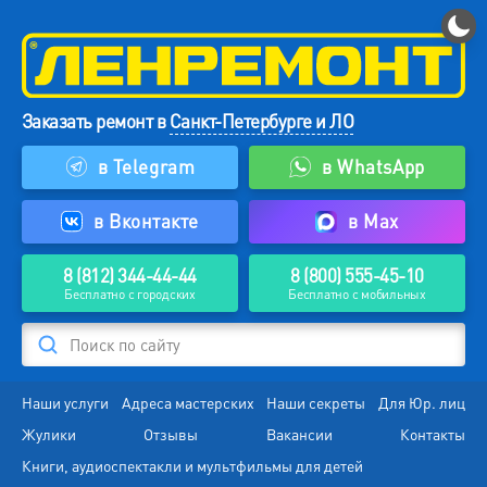
Заказать ремонт в
Санкт-Петербурге и ЛО
в Telegram
в WhatsApp
в Вконтакте
в Max
8 (812) 344-44-44
8 (800) 555-45-10
Бесплатно с городских
Бесплатно с мобильных
Поиск по сайту
Наши услуги
Адреса мастерских
Наши секреты
Для Юр. лиц
Жулики
Отзывы
Вакансии
Контакты
Книги, аудиоспектакли и мультфильмы для детей