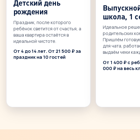
Детский день
Выпускной
рождения
школа, 1 с
Праздник, после которого
Идеальное реше
ребёнок светится от счастья, а
родительских ко
ваша квартира остаётся в
Пришлём готову
идеальной чистоте.
для чата, работа
От 4 до 14 лет. От 21 500 ₽ за
выдаём чеки каж
праздник на 10 гостей
От 1 400 ₽ с ре
000 ₽ на весь к
ПОДРОБНЕЕ
ПОДРО