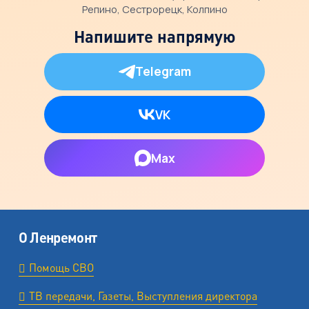
Репино, Сестрорецк, Колпино
Напишите напрямую
Telegram
VK
Max
О Ленремонт
Помощь СВО
ТВ передачи, Газеты, Выступления директора