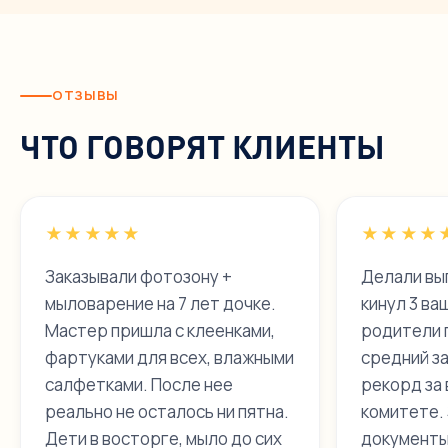
ОТЗЫВЫ
ЧТО ГОВОРЯТ КЛИЕНТЫ
★★★★★
★★★★
Заказывали фотозону +
Делали вып
мыловарение на 7 лет дочке.
кинул 3 ва
Мастер пришла с клеенками,
родители 
фартуками для всех, влажными
средний за
салфетками. После нее
рекорд за 
реально не осталось ни пятна.
комитете.
Дети в восторге, мыло до сих
документы