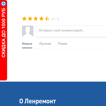
/
4.7
3
Новые
Лучшие
Ранее
О Ленремонт