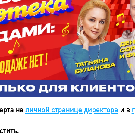
ерта на
личной странице директора
и в
стить.