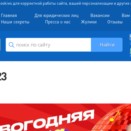
 Cookies для корректной работы сайта, вашей персонализации и други
Главная
Для юридических лиц
Вакансии
Вам 
Наши секреты
Пресса о нас
Жулики
Отзывы
23