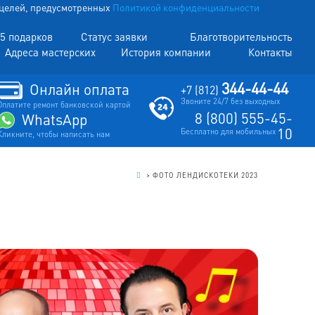
х целей, предусмотренных
Политикой конфиденциальности
5 подарков
Статус заявки
Благотворительность
Адреса мастерских
История компании
Контакты
344-44-44
Онлайн оплата
+7 (812)
Звоните 24/7 без выходных
Оплатите ремонт банковской картой
8 (800) 555-45-
WhatsApp
10
Бесплатно для мобильных
Кликните, чтобы написать нам
.
>
ФОТО ЛЕНДИСКОТЕКИ 2023