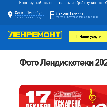
Используя сайт, вы соглашаетесь на обработку данных в
Санкт-Петербург
ЛенБытТехника
Магазин востановленной техники
Выберите ваш город
Наши услуги
Фото Лендискотеки 20