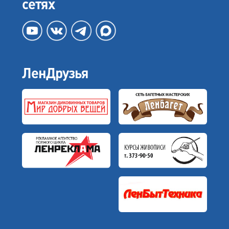
сетях
ЛенДрузья