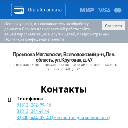
Онлайн оплата
Используя сайт, вы соглашаетесь на обработку
Согласен
данных в Cookies для корректной работы сайта,
вашей персонализации и других целей, предусмотренных
Политикой конфиденциальности
Промзона Мягловская, Всеволожский р-н, Лен.
область, ул. ​Круговая, д. 47
.
>
ПРОМЗОНА МЯГЛОВСКАЯ, ВСЕВОЛОЖСКИЙ Р-Н, ЛЕН. ОБЛАСТЬ,
УЛ. ​КРУГОВАЯ, Д. 47
Контакты
Телефоны:
8 (812) 242-99-45
8 (812) 344 44 44
8 (800) 444-02-43 (Бесплатно для мобильных)