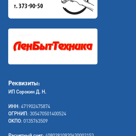
Реквизиты:
ИП Сорокин Д. Н.
ИНН
: 471902475874
ОГРНИП
: 305470501400524
ОКПО
: 0135763509
Расчетный счет
: 40802810920630002153