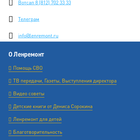
Вотсап 8 (812) 702 33 33
Телеграм
info@lenremont.ru
О Ленремонт
Помощь СВО
ТВ передачи, Газеты, Выступления директора
Видео советы
Детские книги от Дениса Сорокина
Ленремонт для детей
Благотворительность