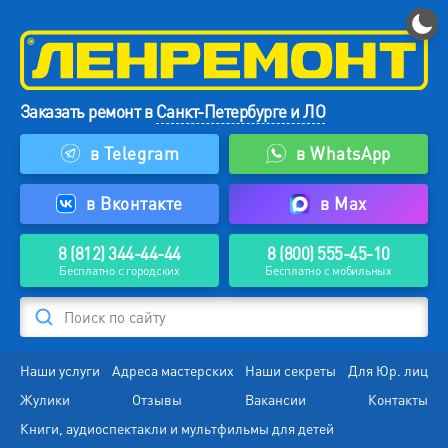
Заказать ремонт в
Санкт-Петербурге и ЛО
в Telegram
в WhatsApp
в Вконтакте
в Max
8 (812) 344-44-44
8 (800) 555-45-10
Бесплатно с городских
Бесплатно с мобильных
Поиск по сайту
Наши услуги
Адреса мастерских
Наши секреты
Для Юр. лиц
Жулики
Отзывы
Вакансии
Контакты
Книги, аудиоспектакли и мультфильмы для детей