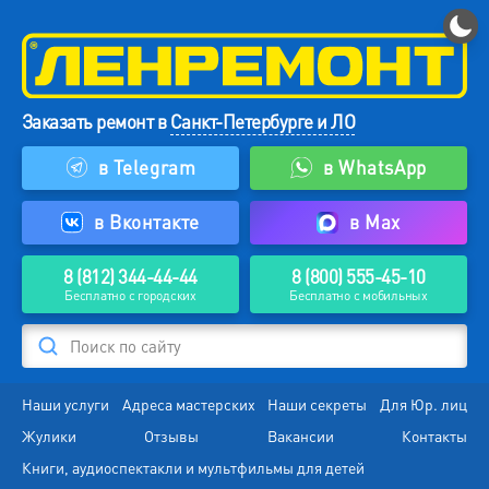
Заказать ремонт в
Санкт-Петербурге и ЛО
в Telegram
в WhatsApp
в Вконтакте
в Max
8 (812) 344-44-44
8 (800) 555-45-10
Бесплатно с городских
Бесплатно с мобильных
Поиск по сайту
Наши услуги
Адреса мастерских
Наши секреты
Для Юр. лиц
Жулики
Отзывы
Вакансии
Контакты
Книги, аудиоспектакли и мультфильмы для детей