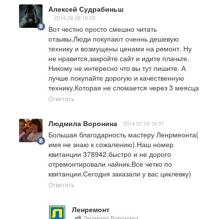
Алексей Судрабиньш
2014.08.06 16:00
Вот честно просто смешно читать 
отзывы.Люди покупают оченнь дешевую 
технику и возмущены ценами на ремонт. Ну 
не нравится,закройте сайт и идите плачьте. 
Никому не интересно что вы тут пишите. А 
лучше покупайте дорогую и качественную 
технику.Которая не сломается через 3 меясца
Ответить
Людмила Воронина
2014.07.04 16:51
Большая благодарность мастеру Ленрмеонта( 
имя не знаю к сожалению).Наш номер 
квитанции 378942.быстро и не дорого 
отремонтировали чайник.Все четко по 
квитанции.Сегодня заказали у вас циклевку)
Ответить
Ленремонт
Людмила Воронина