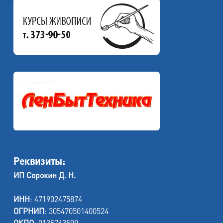
Реквизиты:
ИП Сорокин Д. Н.
ИНН
: 471902475874
ОГРНИП
: 305470501400524
ОКПО
: 0135763509