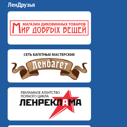
ЛенДрузья