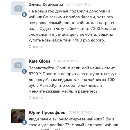
Элина Керимова
2014.05.21 16:35
На новый год друзья подарили дорогущий 
чайник.Со всякими прибамбасами, хотя это 
все равно самый просто чайник для нагрева 
воды.Судя по чеку чайник стоит 7300.Когда он 
сломался и я узнала цену ремонта, решили 
купить новый.Все таки 1500 руб дорого.
Ответить
Kate Gloss
2014.04.29 12:37
Здравствуйте Юрий!А если мой чайник стоит 
5700 ? Просто я не привыкла покупать всякую 
дешевку.А вам видимо как раз чайник за 1000 
руб с Авито.Купите себе  5 чайников и 
меняйте каждый месяц и радуйтесь.
Ответить
Юрий Прокофьев
2014.04.27 14:50
люди зачем вы ремонтируете чайники? Вы в 
своем уме вообще???Новый неплохой чайник 