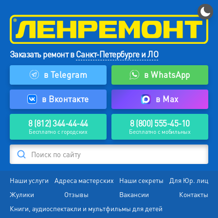
Заказать ремонт в
Санкт-Петербурге и ЛО
в Telegram
в WhatsApp
в Вконтакте
в Max
8 (812) 344-44-44
8 (800) 555-45-10
Бесплатно с городских
Бесплатно с мобильных
Поиск по сайту
Наши услуги
Адреса мастерских
Наши секреты
Для Юр. лиц
Жулики
Отзывы
Вакансии
Контакты
Книги, аудиоспектакли и мультфильмы для детей