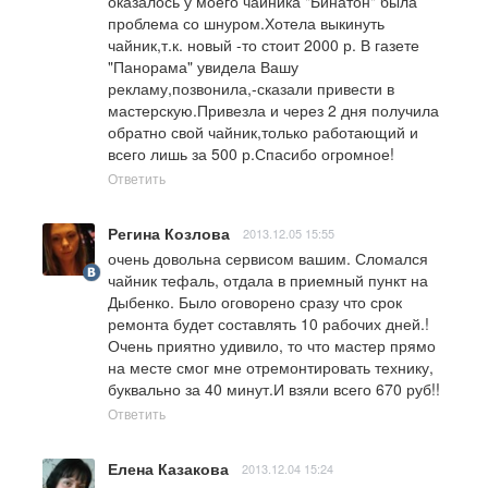
оказалось у моего чайника "Бинатон" была 
проблема со шнуром.Хотела выкинуть 
чайник,т.к. новый -то стоит 2000 р. В газете 
"Панорама" увидела Вашу 
рекламу,позвонила,-сказали привести в 
мастерскую.Привезла и через 2 дня получила 
обратно свой чайник,только работающий и 
всего лишь за 500 р.Спасибо огромное!
Ответить
Регина Козлова
2013.12.05 15:55
очень довольна сервисом вашим. Сломался 
чайник тефаль, отдала в приемный пункт на 
Дыбенко. Было оговорено сразу что срок 
ремонта будет составлять 10 рабочих дней.!
Очень приятно удивило, то что мастер прямо 
на месте смог мне отремонтировать технику, 
буквально за 40 минут.И взяли всего 670 руб!!
Ответить
Елена Казакова
2013.12.04 15:24