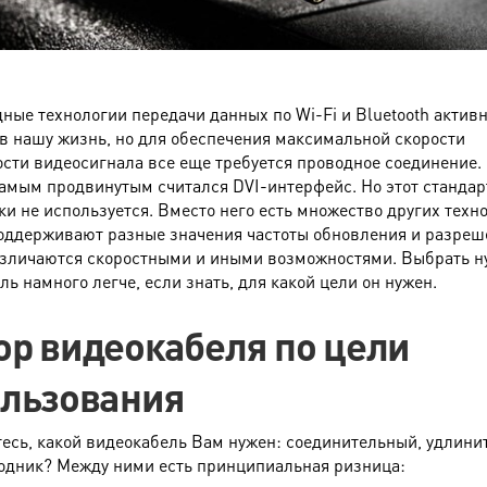
ные технологии передачи данных по Wi-Fi и Bluetooth актив
в нашу жизнь, но для обеспечения максимальной скорости
сти видеосигнала все еще требуется проводное соединение.
самым продвинутым считался DVI-интерфейс. Но этот стандар
ки не используется. Вместо него есть множество других техн
оддерживают разные значения частоты обновления и разреш
азличаются скоростными и иными возможностями. Выбрать 
ь намного легче, если знать, для какой цели он нужен.
р видеокабеля по цели
льзования
есь, какой видеокабель Вам нужен: соединительный, удлин
одник? Между ними есть принципиальная ризница: