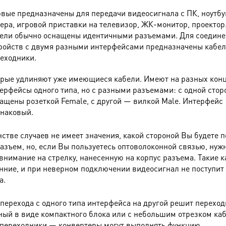
вые предназначены для передачи видеосигнала с ПК, ноутбу
ера, игровой приставки на телевизор, ЖК-монитор, проектор
ели обычно оснащены идентичными разъемами. Для соедин
ройств с двумя разными интерфейсами предназначены кабел
еходники.
рые удлиняют уже имеющиеся кабели. Имеют на разных кон
ерфейсы одного типа, но с разными разъемами: с одной сто
ащены розеткой Female, с другой — вилкой Male. Интерфейс
наковый.
стве случаев не имеет значения, какой стороной Вы будете 
разъем, но, если Вы пользуетесь оптоволоконной связью, нуж
внимание на стрелку, нанесенную на корпус разъема. Такие 
нние, и при неверном подключении видеосигнал не поступит 
а.
перехода с одного типа интерфейса на другой решит переход
ый в виде компактного блока или с небольшим отрезком каб
переходники — конвертеры могут выполнять функцию