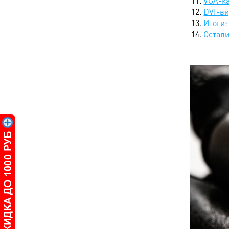
VGA-к
DVI-в
Итоги:
Остал