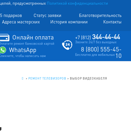
х целей, предусмотренных
Политикой конфиденциальности
5 подарков
Статус заявки
Благотворительность
Адреса мастерских
История компании
Контакты
344-44-44
Онлайн оплата
+7 (812)
Звоните 24/7 без выходных
Оплатите ремонт банковской картой
8 (800) 555-45-
WhatsApp
10
Бесплатно для мобильных
Кликните, чтобы написать нам
.
>
РЕМОНТ ТЕЛЕВИЗОРОВ
>
ВЫБОР ВИДЕОКАБЕЛЯ
,