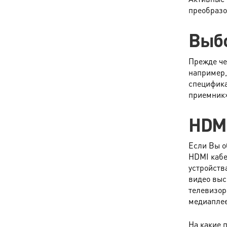
преобразо
Выбо
Прежде че
например,
специфика
приемник
HDM
Если Вы о
HDMI кабе
устройств
видео выс
телевизор
медиаплеер
На какие 