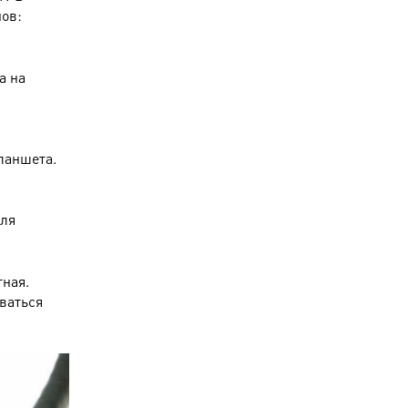
ов:
а на
ланшета.
для
ная.
ваться