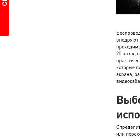
Беспровод
внедряют 
проходимо
20 назад 
практичес
которые п
экрана, р
видеокабел
Выбо
испо
Определит
или перех