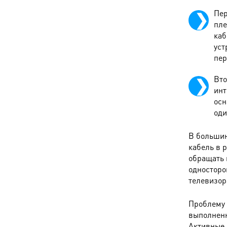
Пер
пле
каб
уст
пер
Вто
инт
осн
оди
В большин
кабель в 
обращать 
односторо
телевизор
Проблему 
выполненн
Активные 