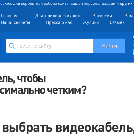
 Cookies для корректной работы сайта, вашей персонализации и други
Главная
Для юридических лиц
Вакансии
Вам 
Наши секреты
Пресса о нас
Жулики
Отзывы
ль, чтобы
симально четким?
 выбрать видеокабель