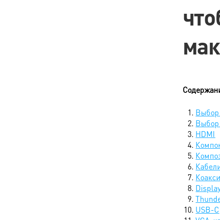
что
мак
Содержан
Выбор 
Выбор 
HDMI
Компо
Компо
Кабели
Коакс
Displa
Thunde
USB-C