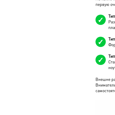
первую оч
Тип
Раз
пла
Тип
Фор
Тип
Ста
ноу
Внешне ра
Вниматель
самостоят