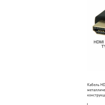
Кабель HD
металличе
конструкц