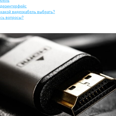
абель
идеоинтерфейс
 какой видеокабель выбрать?
ись вопросы?