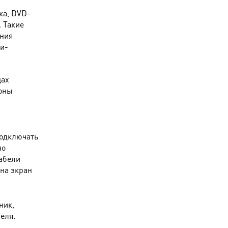
ка, DVD-
. Такие
ения
и-
цах
роны
подключать
но
кабели
на экран
ник,
еля.