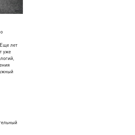
но
 Еще лет
т уже
ологий,
ения
нужный
ительный