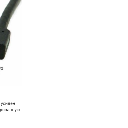
 усилен
ированную