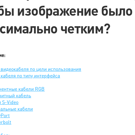
бы изображение было
симально четким?
ие:
видеокабеля по цели использования
кабеля по типу интерфейса
нентные кабели RGB
зитный кабель
 S-Video
иальные кабели
yPort
rbolt