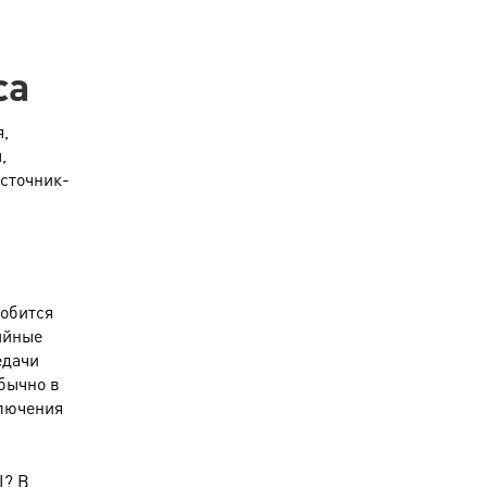
са
,
,
сточник-
добится
ийные
едачи
бычно в
ключения
I? В