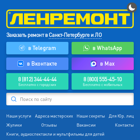
Заказать ремонт в
Санкт-Петербурге и ЛО
в Telegram
в WhatsApp
в Вконтакте
в Max
8 (812) 344-44-44
8 (800) 555-45-10
Бесплатно с городских
Бесплатно с мобильных
Поиск по сайту
Наши услуги
Адреса мастерских
Наши секреты
Для Юр. лиц
Жулики
Отзывы
Вакансии
Контакты
Книги, аудиоспектакли и мультфильмы для детей