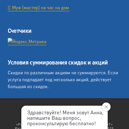
Муж (мастер) на час на дом
Счетчики
Условия суммирования скидок и акций
Скидки по различным акциям не суммируются. Если
услуга подпадает под несколько акций, действует
большая из скидок.
Здравствуйте! Меня зовут Анна,
напишите Ваш вопрос,
«Любеция - студия печати на холсте».
проконсультирую бесплатно!
«Рафаэль студия печати», «Ленремонт», «ЛЕНРЕМОНТ»
Разработка сайта: "
ЛенРеклама
". Copyright © 1998-2025