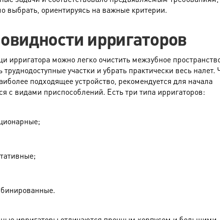
о выбрать, ориентируясь на важные критерии.
овидности ирригаторов
и ирригатора можно легко очистить межзубное пространство
ь труднодоступные участки и убрать практически весь налет.
аиболее подходящее устройство, рекомендуется для начала
ся с видами приспособлений. Есть три типа ирригаторов:
ционарные;
тативные;
бинированные.
ные ирригаторы отличаются прочным корпусом и большими