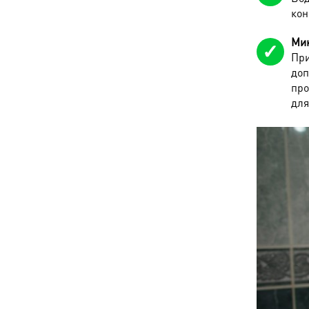
кон
Мик
При
доп
про
для