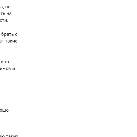
а, но
ть на
сти.
 брать с
ют такие
и от
жимов и
рошо
ию таких