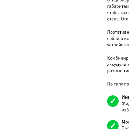
габаритам
чтобы сэк
стене. От
Портативн
собой и ис
устройств
Комбиниро
аккумулят
разные ти
По типу п
Имп
Жид
изб
Мон
Вод