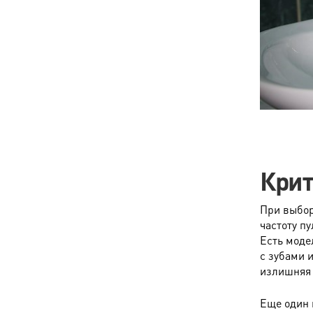
Крит
При выбор
частоту п
Есть моде
с зубами 
излишняя 
Еще один 