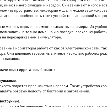
и, имеют много функций и насадок. Они занимают много мест
ономить пространство, некоторые модели можно зафиксирова
личительная особенность таких устройств в их высокой мощно
ые менее мощные, но имеют компактные размеры. Их удобно
пользовать не только дома, но и в поездке, поскольку работа
а на перезаряжаемом аккумуляторе.
ванные ирригаторы работают как от электрической сети, так 
ора. Они довольно габаритные, имеют несколько рабочих ре
пы насадок.
одачи воды ирригаторы бывают:
ульсные.
кость подается прерывистым напором. Такие устройства хо
авлять ротовую полость от бактерий и загрязнений.
оструйные.
а подается беспрерывно. Это очень удобно, но на эксплуатац