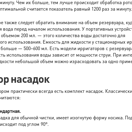
 минуту. Чем их больше, тем лучше происходит обработка рот
Оптимальной считается показатель равный 1200 раз за минуту.
е также следует обратить внимание на объем резервуара, ку
я вода перед началом использования. У портативных устройс
 объемом 200 мл. — этого количества воды достаточно для
ого использования. Емкость для жидкости у стационарных и
а больше — 500–600 мл. Есть модели ирригаторов с резервуар
сть использования воды зависит от мощности струи. При инт
дкости небольшой объем можно израсходовать за одно прим
р насадок
ором практически всегда есть комплект насадок. Классическ
читаются:
ндартная.
адка для обычной чистки, имеет изогнутую форму носика. По
исходит под углом 90°.