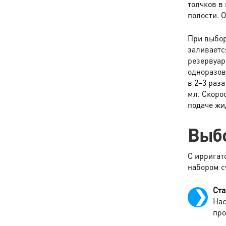
толчков в
полости. 
При выбор
заливаетс
резервуар
одноразов
в 2–3 раз
мл. Скоро
подаче жи
Выбо
С ирригат
набором с
Ста
Нас
про