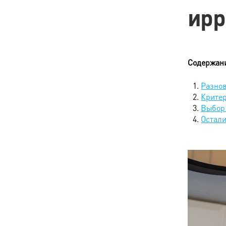
ирр
Содержан
Разно
Крите
Выбор
Остал