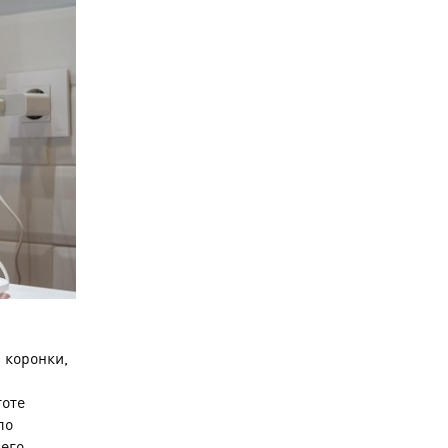
 коронки,
тоте
ло
его