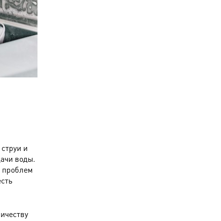
 струи и
дачи воды.
т проблем
есть
.
личеству