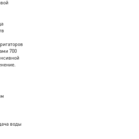
овой
да
тв
рригаторов
ами 700
енсивной
енение.
им
дача воды