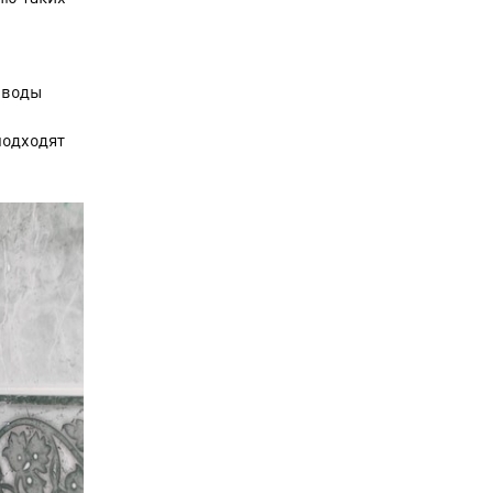
 воды
подходят