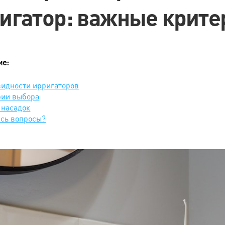
игатор: важные крите
ие:
видности ирригаторов
рии выбора
 насадок
ись вопросы?