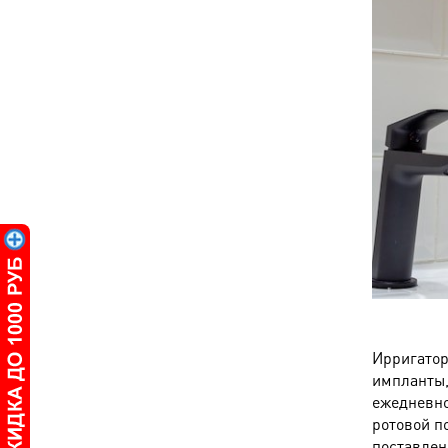
Ирригатор
импланты,
ежедневно
ротовой п
поставлен