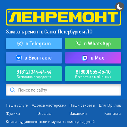
Заказать ремонт в
Санкт-Петербурге и ЛО
в Telegram
в WhatsApp
в Вконтакте
в Max
8 (812) 344-44-44
8 (800) 555-45-10
Бесплатно с городских
Бесплатно с мобильных
Поиск по сайту
Наши услуги
Адреса мастерских
Наши секреты
Для Юр. лиц
Жулики
Отзывы
Вакансии
Контакты
Книги, аудиоспектакли и мультфильмы для детей