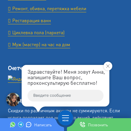
Ремонт, обивка, перетяжка мебели
Реставрация ванн
Циклевка пола (паркета)
Муж (мастер) на час на дом
Счетчики
Здравствуйте! Меня зовут Анна,
напишите Ваш вопрос,
проконсультирую бесплатно!
Условия суммирования скидок и акций
Скидки по различным акциям не суммируются. Если
услуга подпадает под несколько акций, действует
большая из скидок.
Написать
Позвонить