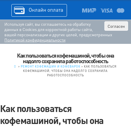
Онлайн оплата
Используя сайт, вы соглашаетесь на обработку
Согласен
данных в Cookies для корректной работы сайта,
вашей персонализации и других целей, предусмотренных
Политикой конфиденциальности
Как пользоваться кофемашиной, чтобы она
надолго сохранила работоспособность
.
>
РЕМОНТ КОФЕМАШИН И КОФЕВАРОК
>
КАК ПОЛЬЗОВАТЬСЯ
КОФЕМАШИНОЙ, ЧТОБЫ ОНА НАДОЛГО СОХРАНИЛА
РАБОТОСПОСОБНОСТЬ
Как пользоваться
кофемашиной, чтобы она