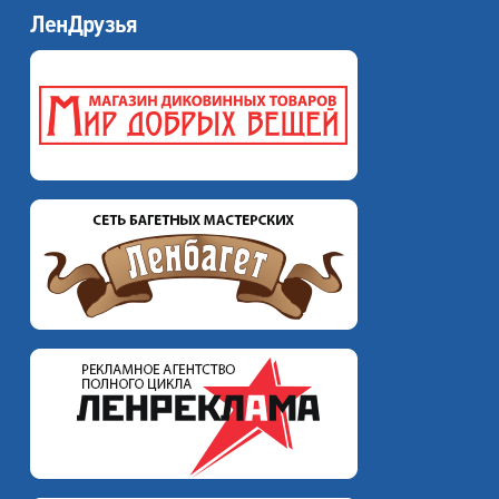
ЛенДрузья