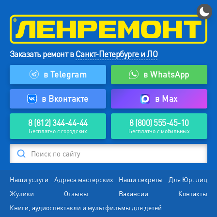
Заказать ремонт в
Санкт-Петербурге и ЛО
в Telegram
в WhatsApp
в Вконтакте
в Max
8 (812) 344-44-44
8 (800) 555-45-10
Бесплатно с городских
Бесплатно с мобильных
Поиск по сайту
Наши услуги
Адреса мастерских
Наши секреты
Для Юр. лиц
Жулики
Отзывы
Вакансии
Контакты
Книги, аудиоспектакли и мультфильмы для детей