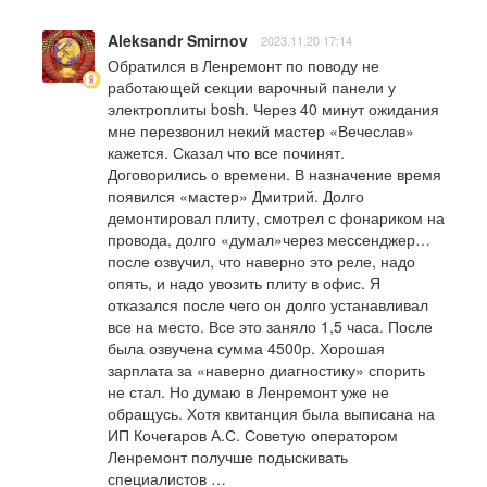
Aleksandr Smirnov
2023.11.20 17:14
Обратился в Ленремонт по поводу не 
работающей секции варочный панели у 
электроплиты bosh. Через 40 минут ожидания 
мне перезвонил некий мастер «Вечеслав» 
кажется. Сказал что все починят. 
Договорились о времени. В назначение время 
появился «мастер» Дмитрий. Долго 
демонтировал плиту, смотрел с фонариком на 
провода, долго «думал»через мессенджер… 
после озвучил, что наверно это реле, надо 
опять, и надо увозить плиту в офис. Я 
отказался после чего он долго устанавливал 
все на место. Все это заняло 1,5 часа. После 
была озвучена сумма 4500р. Хорошая 
зарплата за «наверно диагностику» спорить 
не стал. Но думаю в Ленремонт уже не 
обращусь. Хотя квитанция была выписана на 
ИП Кочегаров А.С. Советую оператором 
Ленремонт получше подыскивать 
специалистов …