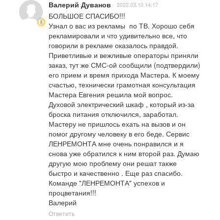
Валерий Дуванов
2022.03.10 14:17
БОЛЬШОЕ СПАСИБО!!! 

Узнал о вас из рекламы  по ТВ. Хорошо себя 
рекламировали и что удивительно все, что 
говорили в рекламе оказалось правдой. 
Приветливые и вежливые операторы приняли 
заказ, тут же СМС-ой сообщили (подтвердили) 
его прием и время прихода Мастера. К моему 
счастью, технически грамотная консультация 
Мастера Евгения решила мой вопрос. 
Духовой электрический шкаф , который из-за 
броска питания отключился, заработал. 
Мастеру не пришлось ехать на вызов и он 
помог другому человеку в его беде. Сервис 
ЛЕНРЕМОНТА мне очень понравился и я 
снова уже обратился к ним второй раз. Думаю 
другую мою проблему они решат также 
быстро и качественно . Еще раз спасибо. 
Команде "ЛЕНРЕМОНТА" успехов и 
процветания!!!

Валерий
Ответить