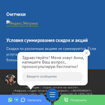
Счетчики
Условия суммирования скидок и акций
Скидки по различным акциям не суммируются. Если
услуга подпадает под несколько акций, действует
Здравствуйте! Меня зовут Анна,
большая из скидок.
напишите Ваш вопрос,
проконсультирую бесплатно!
«Любеция - студия печати на холсте».
«Рафаэль студия печати», «Ленремонт», «ЛЕНРЕМОНТ»
Разработка сайта: "
ЛенРеклама
". Copyright © 1998-2025
Ленремонт.
Политика конфиденциальности.
Написать
Позвонить
Заявленный выше текст не является договором публичной
оферты.