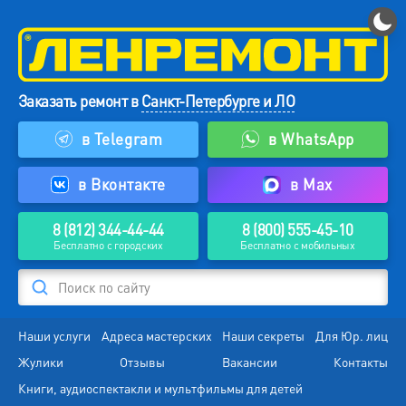
Заказать ремонт в
Санкт-Петербурге и ЛО
в Telegram
в WhatsApp
в Вконтакте
в Max
8 (812) 344-44-44
8 (800) 555-45-10
Бесплатно с городских
Бесплатно с мобильных
Поиск по сайту
Наши услуги
Адреса мастерских
Наши секреты
Для Юр. лиц
Жулики
Отзывы
Вакансии
Контакты
Книги, аудиоспектакли и мультфильмы для детей