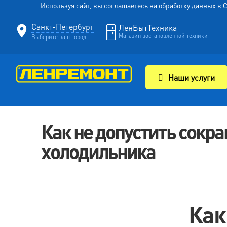
Используя сайт, вы соглашаетесь на обработку данных в
Санкт-Петербург
ЛенБытТехника
Магазин востановленной техники
Выберите ваш город
Наши услуги
Как не допустить сокр
холодильника
Как