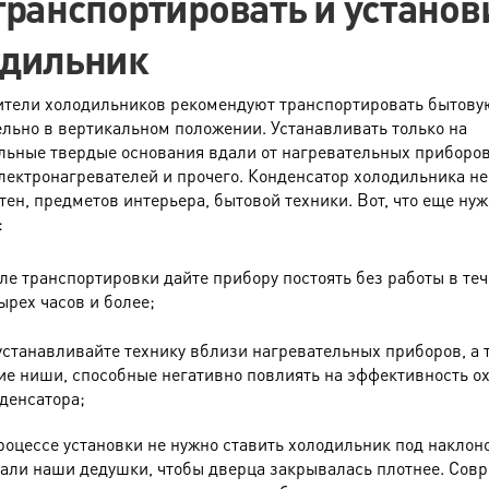
транспортировать и установ
одильник
тели холодильников рекомендуют транспортировать бытову
льно в вертикальном положении. Устанавливать только на
льные твердые основания вдали от нагревательных приборов
электронагревателей и прочего. Конденсатор холодильника н
стен, предметов интерьера, бытовой техники. Вот, что еще ну
:
ле транспортировки дайте прибору постоять без работы в те
ырех часов и более;
устанавливайте технику вблизи нагревательных приборов, а 
ие ниши, способные негативно повлиять на эффективность о
денсатора;
роцессе установки не нужно ставить холодильник под наклоно
али наши дедушки, чтобы дверца закрывалась плотнее. Сов