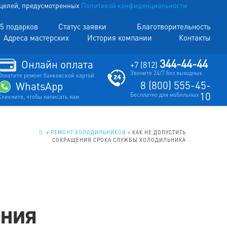
х целей, предусмотренных
Политикой конфиденциальности
5 подарков
Статус заявки
Благотворительность
Адреса мастерских
История компании
Контакты
344-44-44
Онлайн оплата
+7 (812)
Звоните 24/7 без выходных
Оплатите ремонт банковской картой
8 (800) 555-45-
WhatsApp
10
Бесплатно для мобильных
Кликните, чтобы написать нам
.
>
РЕМОНТ ХОЛОДИЛЬНИКОВ
>
КАК НЕ ДОПУСТИТЬ
СОКРАЩЕНИЯ СРОКА СЛУЖБЫ ХОЛОДИЛЬНИКА
ения