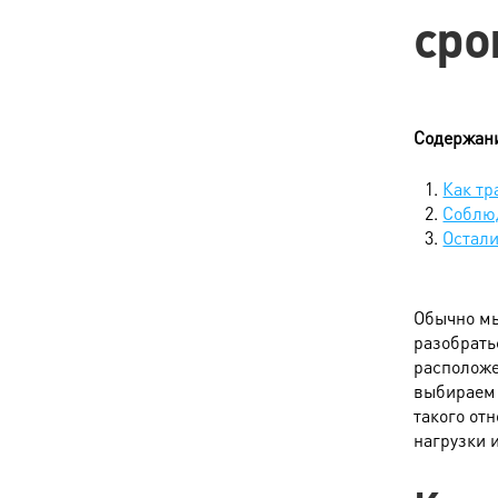
сро
Содержан
Как тр
Соблю
Остал
Обычно мы
разобрать
расположе
выбираем 
такого от
нагрузки 