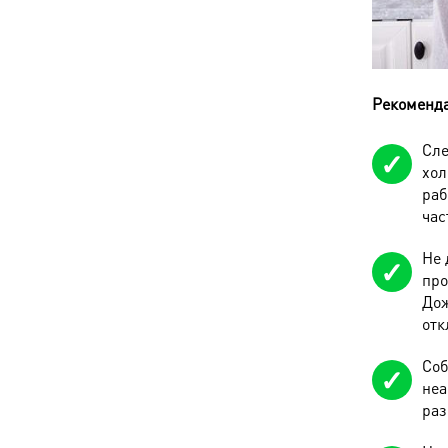
Рекоменда
Сле
хол
раб
час
Не 
про
Дож
отк
Соб
неа
раз