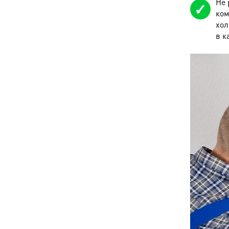
Не 
ком
хол
в к