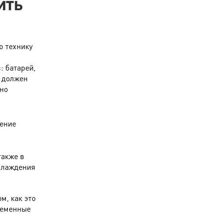
ить
ю технику
: батарей,
е должен
жно
чение
также в
хлаждения
м, как это
ременные