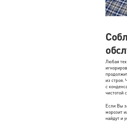
Соб
обс
Любая тех
игнориров
продолжит
из строя.
с конденс
чистотой 
Если Вы з
морозит и
найдут и 