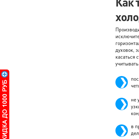
Как 
хол
Производи
исключите
горизонта
духовок, 
касаться 
учитывать
пос
чет
не 
узк
кон
в п
дел