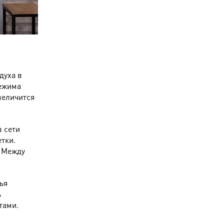
духа в
режима
величится
 сети
тки.
. Между
ья
ь
тами.