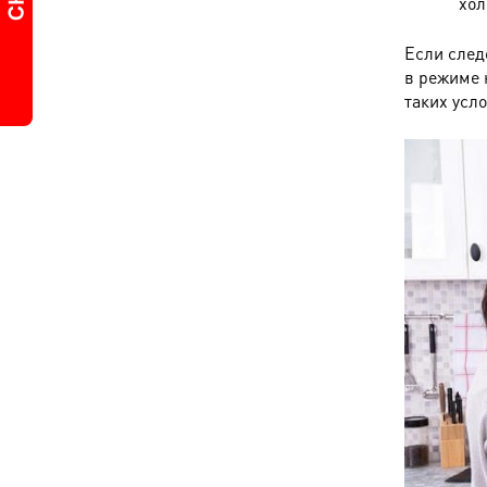
хол
Если след
в режиме 
таких усл