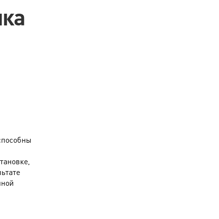
ика
 способны
тановке,
льтате
нной