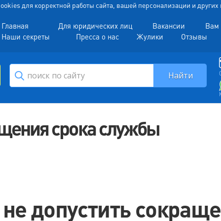
 Cookies для корректной работы сайта, вашей персонализации и други
Главная
Для юридических лиц
Вакансии
Вам 
Наши секреты
Пресса о нас
Жулики
Отзывы
ащения срока службы
 не допустить сокращ