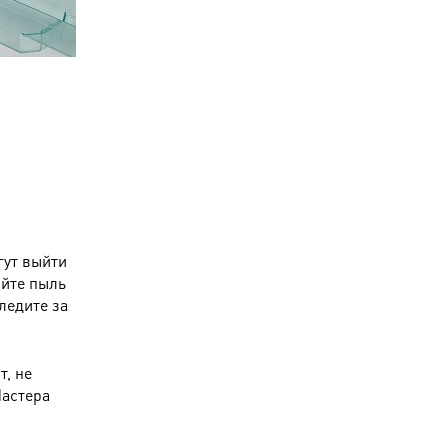
гут выйти
яйте пыль
ледите за
т, не
Мастера