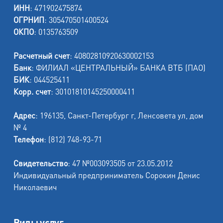
ИНН
: 471902475874
ОГРНИП
: 305470501400524
ОКПО
: 0135763509
Расчетный счет
: 40802810920630002153
Банк
: ФИЛИАЛ «ЦЕНТРАЛЬНЫЙ» БАНКА ВТБ (ПАО)
БИК
: 044525411
Корр. счет
: 30101810145250000411
Адрес
: 196135, Санкт-Петербург г, Ленсовета ул, дом
№ 4
Телефон
: (812) 748-93-71
Свидетельство
: 47 №003093505 от 23.05.2012
Индивидуальный предприниматель Сорокин Денис
Николаевич
Виды услуг