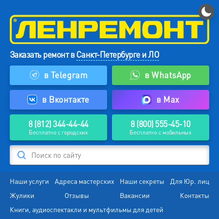
Заказать ремонт в
Санкт-Петербурге и ЛО
в Telegram
в WhatsApp
в Вконтакте
в Max
8 (812) 344-44-44
8 (800) 555-45-10
Бесплатно с городских
Бесплатно с мобильных
Поиск по сайту
Наши услуги
Адреса мастерских
Наши секреты
Для Юр. лиц
Жулики
Отзывы
Вакансии
Контакты
Книги, аудиоспектакли и мультфильмы для детей