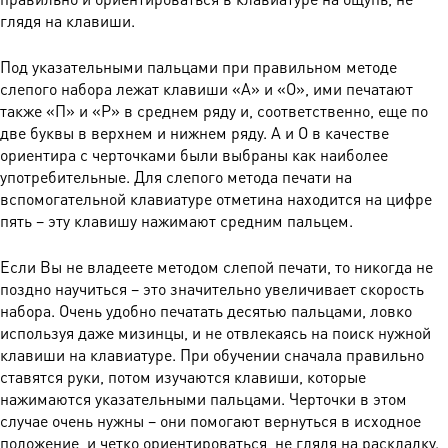
глядя на клавиши.
Под указательными пальцами при правильном методе
слепого набора лежат клавиши «А» и «О», ими печатают
также «П» и «Р» в среднем ряду и, соответственно, еще по
две буквы в верхнем и нижнем ряду. А и О в качестве
ориентира с черточками были выбраны как наиболее
употребительные. Для слепого метода печати на
вспомогательной клавиатуре отметина находится на цифре
пять – эту клавишу нажимают средним пальцем.
Если Вы не владеете методом слепой печати, то никогда не
поздно научиться – это значительно увеличивает скорость
набора. Очень удобно печатать десятью пальцами, ловко
используя даже мизинцы, и не отвлекаясь на поиск нужной
клавиши на клавиатуре. При обучении сначала правильно
ставятся руки, потом изучаются клавиши, которые
нажимаются указательными пальцами. Черточки в этом
случае очень нужны – они помогают вернуться в исходное
положение, и четко ориентироваться, не глядя на раскладку.