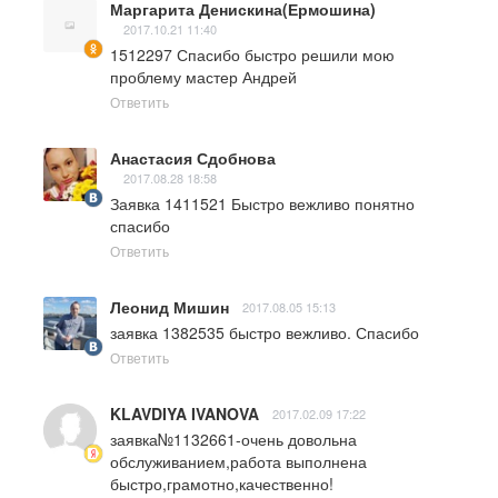
Маргарита Денискина(Ермошина)
2017.10.21 11:40
1512297 Спасибо быстро решили мою 
проблему мастер Андрей
Ответить
Анастасия Сдобнова
2017.08.28 18:58
Заявка 1411521 Быстро вежливо понятно 
спасибо
Ответить
Леонид Мишин
2017.08.05 15:13
заявка 1382535 быстро вежливо. Спасибо
Ответить
KLAVDIYA IVANOVA
2017.02.09 17:22
заявка№1132661-очень довольна 
обслуживанием,работа выполнена 
быстро,грамотно,качественно!