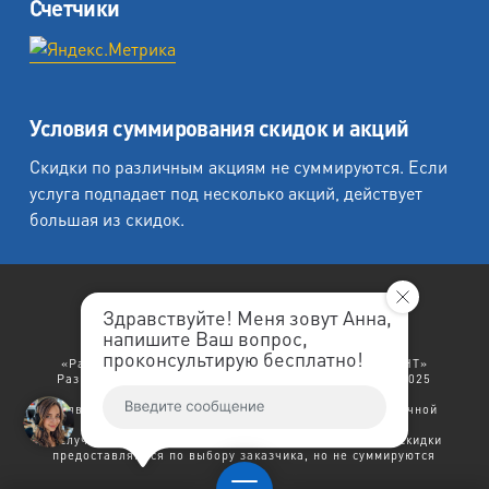
Счетчики
Условия суммирования скидок и акций
Скидки по различным акциям не суммируются. Если
услуга подпадает под несколько акций, действует
большая из скидок.
Здравствуйте! Меня зовут Анна,
напишите Ваш вопрос,
«Любеция - студия печати на холсте».
проконсультирую бесплатно!
«Рафаэль студия печати», «Ленремонт», «ЛЕНРЕМОНТ»
Разработка сайта: "
ЛенРеклама
". Copyright © 1998-2025
Ленремонт.
Политика конфиденциальности.
Заявленный выше текст не является договором публичной
оферты.
В случае возникновения права на несколько скидок - скидки
предоставляются по выбору заказчика, но не суммируются