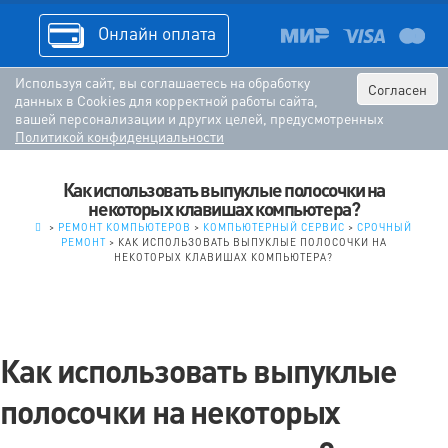
Онлайн оплата
Используя сайт, вы соглашаетесь на обработку
Согласен
данных в Cookies для корректной работы сайта,
вашей персонализации и других целей, предусмотренных
Политикой конфиденциальности
Как использовать выпуклые полосочки на
некоторых клавишах компьютера?
.
>
РЕМОНТ КОМПЬЮТЕРОВ
>
КОМПЬЮТЕРНЫЙ СЕРВИС
>
СРОЧНЫЙ
РЕМОНТ
>
КАК ИСПОЛЬЗОВАТЬ ВЫПУКЛЫЕ ПОЛОСОЧКИ НА
НЕКОТОРЫХ КЛАВИШАХ КОМПЬЮТЕРА?
Как использовать выпуклые
полосочки на некоторых