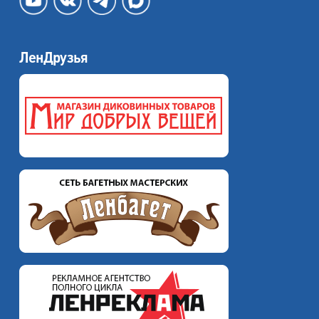
ЛенДрузья