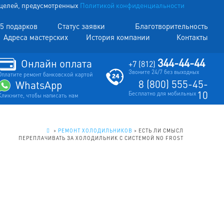
х целей, предусмотренных
Политикой конфиденциальности
5 подарков
Статус заявки
Благотворительность
Адреса мастерских
История компании
Контакты
344-44-44
Онлайн оплата
+7 (812)
Звоните 24/7 без выходных
Оплатите ремонт банковской картой
8 (800) 555-45-
WhatsApp
10
Бесплатно для мобильных
Кликните, чтобы написать нам
.
>
РЕМОНТ ХОЛОДИЛЬНИКОВ
>
ЕСТЬ ЛИ СМЫСЛ
ПЕРЕПЛАЧИВАТЬ ЗА ХОЛОДИЛЬНИК С СИСТЕМОЙ NO FROST