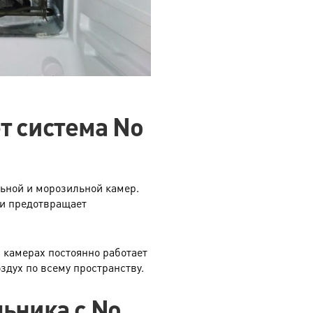
т система No
льной и морозильной камер.
 и предотвращает
 камерах постоянно работает
здух по всему пространству.
ьника с No