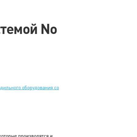
стемой No
одильного оборудования со
которые производятся и