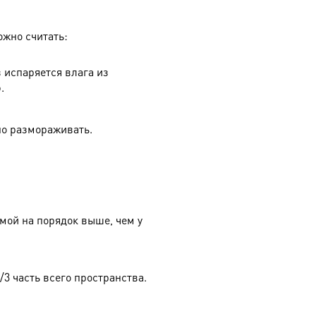
жно считать:
 испаряется влага из
.
но размораживать.
емой на порядок выше, чем у
3 часть всего пространства.