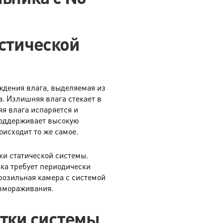
истической
ждения влага, выделяемая из
а. Излишняя влага стекает в
яя влага испаряется и
поддерживает высокую
оисходит то же самое.
ки статической системы.
ика требует периодически
озильная камера с системой
азмораживания.
атки системы