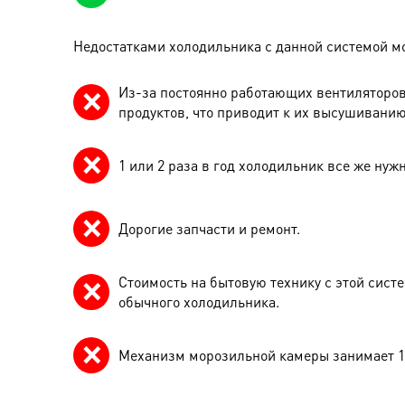
Недостатками холодильника с данной системой мо
Из-за постоянно работающих вентиляторов
продуктов, что приводит к их высушиванию
1 или 2 раза в год холодильник все же нуж
Дорогие запчасти и ремонт.
Стоимость на бытовую технику с этой сист
обычного холодильника.
Механизм морозильной камеры занимает 1/