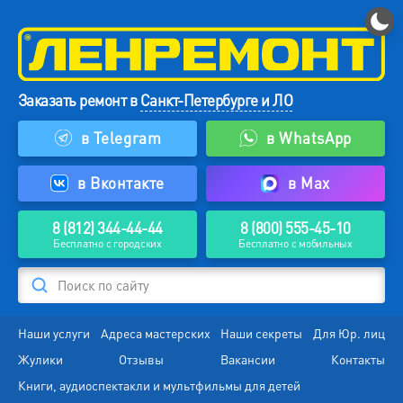
Заказать ремонт в
Санкт-Петербурге и ЛО
в Telegram
в WhatsApp
в Вконтакте
в Max
8 (812) 344-44-44
8 (800) 555-45-10
Бесплатно с городских
Бесплатно с мобильных
Поиск по сайту
Наши услуги
Адреса мастерских
Наши секреты
Для Юр. лиц
Жулики
Отзывы
Вакансии
Контакты
Книги, аудиоспектакли и мультфильмы для детей