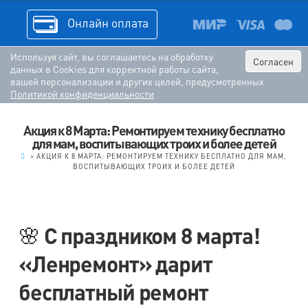
Онлайн оплата
Используя сайт, вы соглашаетесь на обработку
Согласен
данных в Cookies для корректной работы сайта,
вашей персонализации и других целей, предусмотренных
Политикой конфиденциальности
Акция к 8 Марта: Ремонтируем технику бесплатно
для мам, воспитывающих троих и более детей
.
>
АКЦИЯ К 8 МАРТА: РЕМОНТИРУЕМ ТЕХНИКУ БЕСПЛАТНО ДЛЯ МАМ,
ВОСПИТЫВАЮЩИХ ТРОИХ И БОЛЕЕ ДЕТЕЙ
🌸 С праздником 8 марта!
«Ленремонт» дарит
бесплатный ремонт