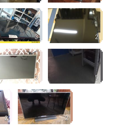
3
2
3
5
2
2