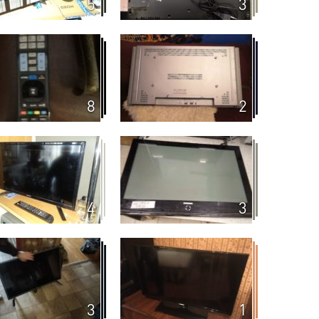
5
3
8
2
4
3
3
1