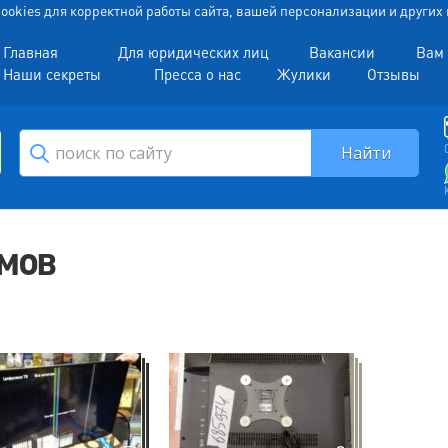
 Cookies для корректной работы сайта, вашей персонализации и други
Главная
Для юридических лиц
Вакансии
Вам 
Наши секреты
Пресса о нас
Жулики
Отзывы
ймов