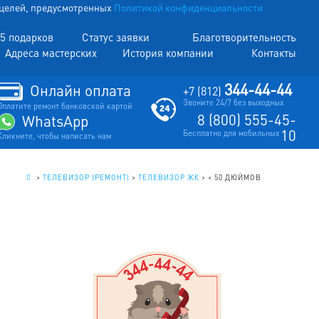
х целей, предусмотренных
Политикой конфиденциальности
5 подарков
Статус заявки
Благотворительность
Адреса мастерских
История компании
Контакты
344-44-44
Онлайн оплата
+7 (812)
Звоните 24/7 без выходных
Оплатите ремонт банковской картой
8 (800) 555-45-
WhatsApp
10
Бесплатно для мобильных
Кликните, чтобы написать нам
.
>
ТЕЛЕВИЗОР (РЕМОНТ)
>
ТЕЛЕВИЗОР ЖК
>
< 50 ДЮЙМОВ