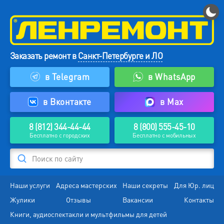
Заказать ремонт в
Санкт-Петербурге и ЛО
в Telegram
в WhatsApp
в Вконтакте
в Max
8 (812) 344-44-44
8 (800) 555-45-10
Бесплатно с городских
Бесплатно с мобильных
Поиск по сайту
Наши услуги
Адреса мастерских
Наши секреты
Для Юр. лиц
Жулики
Отзывы
Вакансии
Контакты
Книги, аудиоспектакли и мультфильмы для детей