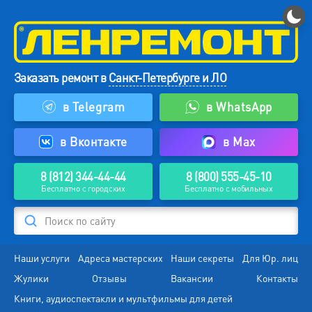
Заказать ремонт в
Санкт-Петербурге и ЛО
в Telegram
в WhatsApp
в Вконтакте
в Max
8 (812) 344-44-44
8 (800) 555-45-10
Бесплатно с городских
Бесплатно с мобильных
Поиск по сайту
Наши услуги
Адреса мастерских
Наши секреты
Для Юр. лиц
Жулики
Отзывы
Вакансии
Контакты
Книги, аудиоспектакли и мультфильмы для детей