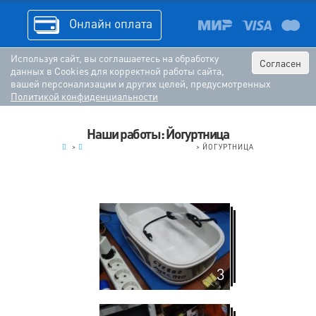
Онлайн оплата
Используя сайт, вы соглашаетесь на обработку
Согласен
данных в Cookies для корректной работы сайта,
вашей персонализации и других целей, предусмотренных
Политикой конфиденциальности
Наши работы: Йогуртница
.
>
МЕЛКАЯ БЫТОВАЯ ТЕХНИКА
>
ЙОГУРТНИЦА
3