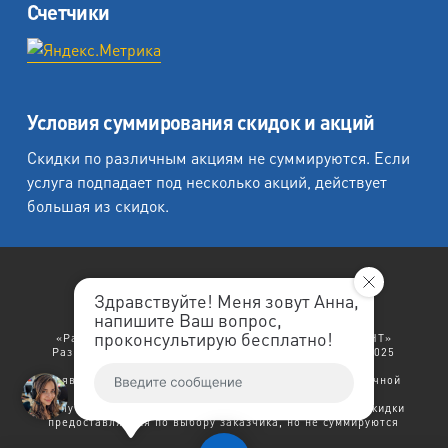
Счетчики
Условия суммирования скидок и акций
Скидки по различным акциям не суммируются. Если
услуга подпадает под несколько акций, действует
большая из скидок.
Здравствуйте! Меня зовут Анна,
напишите Ваш вопрос,
«Любеция - студия печати на холсте».
проконсультирую бесплатно!
«Рафаэль студия печати», «Ленремонт», «ЛЕНРЕМОНТ»
Разработка сайта: "
ЛенРеклама
". Copyright © 1998-2025
Ленремонт.
Политика конфиденциальности.
Заявленный выше текст не является договором публичной
оферты.
В случае возникновения права на несколько скидок - скидки
предоставляются по выбору заказчика, но не суммируются