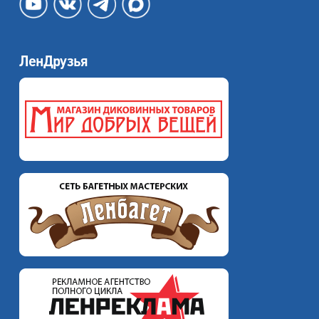
ЛенДрузья