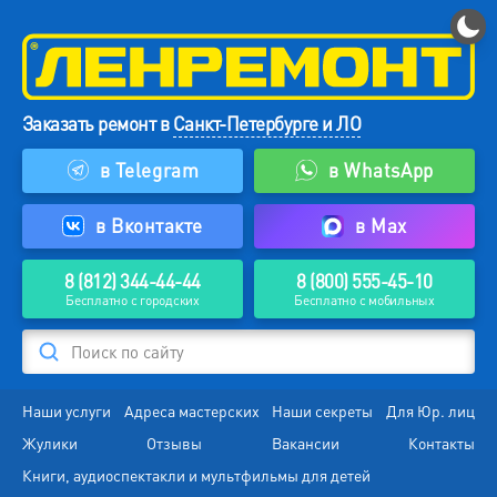
Заказать ремонт в
Санкт-Петербурге и ЛО
в Telegram
в WhatsApp
в Вконтакте
в Max
8 (812) 344-44-44
8 (800) 555-45-10
Бесплатно с городских
Бесплатно с мобильных
Поиск по сайту
Наши услуги
Адреса мастерских
Наши секреты
Для Юр. лиц
Жулики
Отзывы
Вакансии
Контакты
Книги, аудиоспектакли и мультфильмы для детей