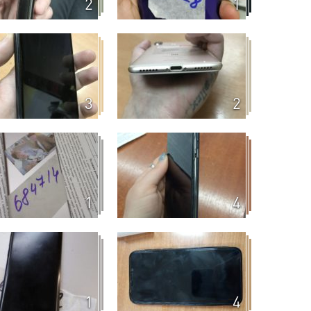
2
1
3
2
1
4
1
4