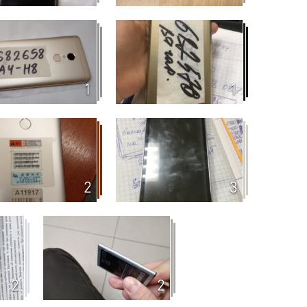
1
1
2
3
2
2