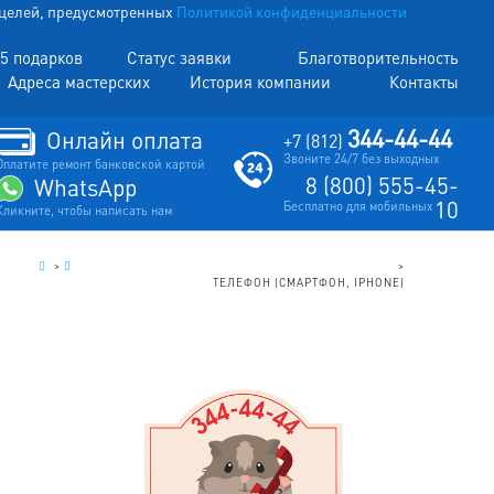
х целей, предусмотренных
Политикой конфиденциальности
5 подарков
Статус заявки
Благотворительность
Адреса мастерских
История компании
Контакты
344-44-44
Онлайн оплата
+7 (812)
Звоните 24/7 без выходных
Оплатите ремонт банковской картой
8 (800) 555-45-
WhatsApp
10
Бесплатно для мобильных
Кликните, чтобы написать нам
.
>
КОМПЬЮТЕРЫ, НОУТБУКИ, ПЛАНШЕТЫ, СМАРТФОНЫ
>
ТЕЛЕФОН (СМАРТФОН, IPHONE)