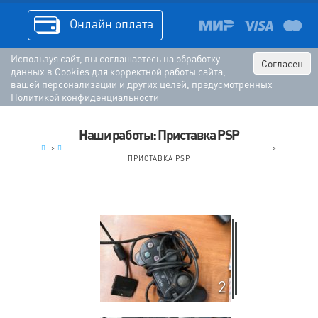
Онлайн оплата
Используя сайт, вы соглашаетесь на обработку
Согласен
данных в Cookies для корректной работы сайта,
вашей персонализации и других целей, предусмотренных
Политикой конфиденциальности
Наши работы: Приставка PSP
.
>
КОМПЬЮТЕРЫ, НОУТБУКИ, ПЛАНШЕТЫ, СМАРТФОНЫ
>
ПРИСТАВКА PSP
2