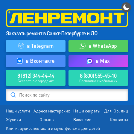
Заказать ремонт в
Санкт-Петербурге и ЛО
в Telegram
в WhatsApp
в Вконтакте
в Max
8 (812) 344-44-44
8 (800) 555-45-10
Бесплатно с городских
Бесплатно с мобильных
Поиск по сайту
Наши услуги
Адреса мастерских
Наши секреты
Для Юр. лиц
Жулики
Отзывы
Вакансии
Контакты
Книги, аудиоспектакли и мультфильмы для детей