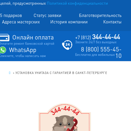
х целей, предусмотренных
Политикой конфиденциальности
5 подарков
Статус заявки
Благотворительность
Адреса мастерских
История компании
Контакты
344-44-44
Онлайн оплата
+7 (812)
Звоните 24/7 без выходных
Оплатите ремонт банковской картой
8 (800) 555-45-
WhatsApp
10
Бесплатно для мобильных
Кликните, чтобы написать нам
.
>
УСТАНОВКА УНИТАЗА С ГАРАНТИЕЙ В САНКТ-ПЕТЕРБУРГЕ