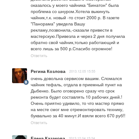
оказалось у моего чайника "Бинатон" была 
проблема со шнуром.Хотела выкинуть 
чайник,т.к. новый -то стоит 2000 р. В газете 
"Панорама" увидела Вашу 
рекламу,позвонила,-сказали привести в 
мастерскую.Привезла и через 2 дня получила 
обратно свой чайник,только работающий и 
всего лишь за 500 р.Спасибо огромное!
Ответить
Регина Козлова
2013.12.05 15:55
очень довольна сервисом вашим. Сломался 
чайник тефаль, отдала в приемный пункт на 
Дыбенко. Было оговорено сразу что срок 
ремонта будет составлять 10 рабочих дней.!
Очень приятно удивило, то что мастер прямо 
на месте смог мне отремонтировать технику, 
буквально за 40 минут.И взяли всего 670 руб!!
Ответить
Елена Казакова
2013.12.04 15:24