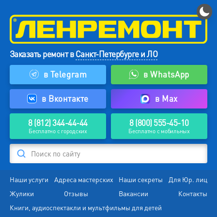
Заказать ремонт в
Санкт-Петербурге и ЛО
в Telegram
в WhatsApp
в Вконтакте
в Max
8 (812) 344-44-44
8 (800) 555-45-10
Бесплатно с городских
Бесплатно с мобильных
Поиск по сайту
Наши услуги
Адреса мастерских
Наши секреты
Для Юр. лиц
Жулики
Отзывы
Вакансии
Контакты
Книги, аудиоспектакли и мультфильмы для детей