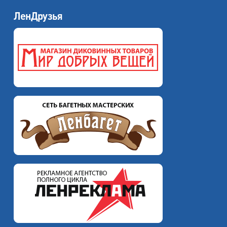
ЛенДрузья