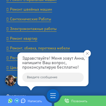
Ремонт швейных машин
Сантехнические Работы
Электромонтажные работы
Ремонт квартир
Ремонт, обивка, перетяжка мебели
Здравствуйте! Меня зовут Анна,
Реставрация ванн
напишите Ваш вопрос,
проконсультирую бесплатно!
Циклевка пола (паркета)
Муж (мастер) на час на дом
Счетчики
Написать
Позвонить