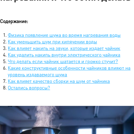
Содержание:
Физика появление шума во время нагревания воды
Как уменьшить шум при кипячении воды
Как влияет накипь на звуки, которые издает чайник
Как удалить накипь внутри электрического чайника
Что делать если чайник шатается и громко стучит?
Какие конструктивные особенности чайников влияют на
уровень издаваемого шума
Как влияет качество сборки на шум от чайника
Остались вопросы?