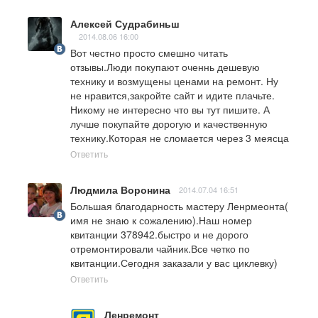
Алексей Судрабиньш
2014.08.06 16:00
Вот честно просто смешно читать 
отзывы.Люди покупают оченнь дешевую 
технику и возмущены ценами на ремонт. Ну 
не нравится,закройте сайт и идите плачьте. 
Никому не интересно что вы тут пишите. А 
лучше покупайте дорогую и качественную 
технику.Которая не сломается через 3 меясца
Ответить
Людмила Воронина
2014.07.04 16:51
Большая благодарность мастеру Ленрмеонта( 
имя не знаю к сожалению).Наш номер 
квитанции 378942.быстро и не дорого 
отремонтировали чайник.Все четко по 
квитанции.Сегодня заказали у вас циклевку)
Ответить
Ленремонт