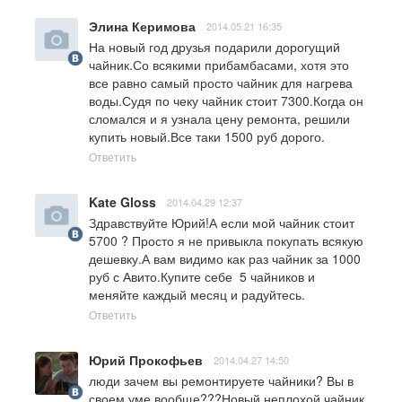
Элина Керимова
2014.05.21 16:35
На новый год друзья подарили дорогущий 
чайник.Со всякими прибамбасами, хотя это 
все равно самый просто чайник для нагрева 
воды.Судя по чеку чайник стоит 7300.Когда он 
сломался и я узнала цену ремонта, решили 
купить новый.Все таки 1500 руб дорого.
Ответить
Kate Gloss
2014.04.29 12:37
Здравствуйте Юрий!А если мой чайник стоит 
5700 ? Просто я не привыкла покупать всякую 
дешевку.А вам видимо как раз чайник за 1000 
руб с Авито.Купите себе  5 чайников и 
меняйте каждый месяц и радуйтесь.
Ответить
Юрий Прокофьев
2014.04.27 14:50
люди зачем вы ремонтируете чайники? Вы в 
своем уме вообще???Новый неплохой чайник 