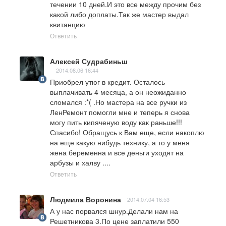
течении 10 дней.И это все между прочим без 
какой либо доплаты.Так же мастер выдал 
квитанцию
Ответить
Алексей Судрабиньш
2014.08.06 16:44
Приобрел утюг в кредит. Осталось 
выплачивать 4 месяца, а он неожиданно 
сломался :*( .Но мастера на все ручки из 
ЛенРемонт помогли мне и теперь я снова 
могу пить кипяченую воду как раньше!!! 
Спасибо! Обращусь к Вам еще, если накоплю 
на еще какую нибудь технику, а то у меня 
жена беременна и все деньги уходят на 
арбузы и халву ....
Ответить
Людмила Воронина
2014.07.04 16:53
А у нас порвался шнур.Делали нам на 
Решетникова 3.По цене заплатили 550 