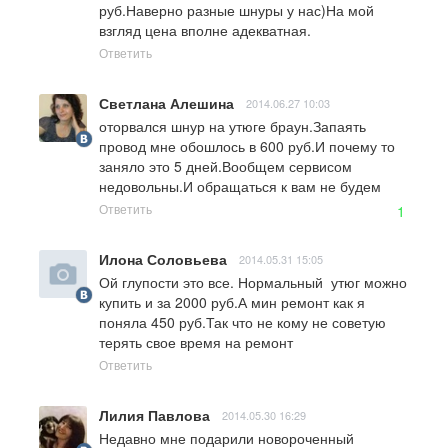
руб.Наверно разные шнуры у нас)На мой 
взгляд цена вполне адекватная.
Ответить
Светлана Алешина
2014.06.27 10:03
оторвался шнур на утюге браун.Запаять 
провод мне обошлось в 600 руб.И почему то 
заняло это 5 дней.Вообщем сервисом 
недовольны.И обращаться к вам не будем
Ответить
1
Илона Соловьева
2014.05.31 15:05
Ой глупости это все. Нормальный  утюг можно 
купить и за 2000 руб.А мин ремонт как я 
поняла 450 руб.Так что не кому не советую 
терять свое время на ремонт
Ответить
Лилия Павлова
2014.05.30 16:29
Недавно мне подарили новороченный 