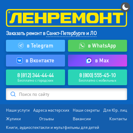
Заказать ремонт в
Санкт-Петербурге и ЛО
в Telegram
в WhatsApp
в Вконтакте
в Max
8 (812) 344-44-44
8 (800) 555-45-10
Бесплатно с городских
Бесплатно с мобильных
Поиск по сайту
Наши услуги
Адреса мастерских
Наши секреты
Для Юр. лиц
Жулики
Отзывы
Вакансии
Контакты
Книги, аудиоспектакли и мультфильмы для детей