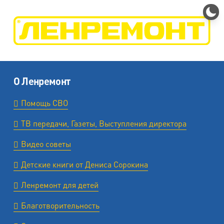
О Ленремонт
Помощь СВО
ТВ передачи, Газеты, Выступления директора
Видео советы
Детские книги от Дениса Сорокина
Ленремонт для детей
Благотворительность