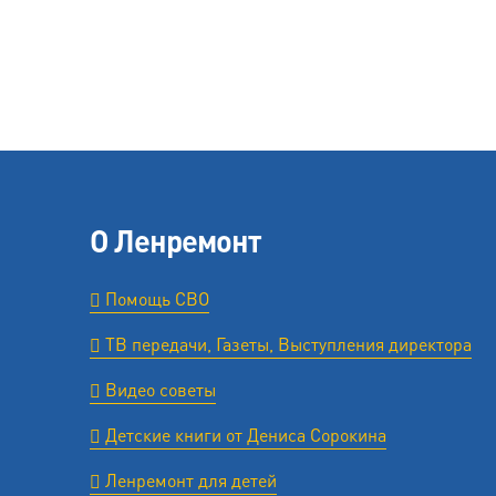
О Ленремонт
Помощь СВО
ТВ передачи, Газеты, Выступления директора
Видео советы
Детские книги от Дениса Сорокина
Ленремонт для детей